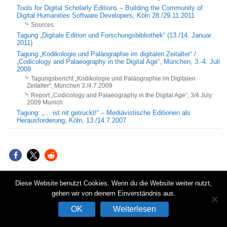
Tools for Digital Scholarly Editions – Building the Community of
Digital Humanities Software Developers, Köln 28./29.11.2011
Sources
Tagung „Digitale Edition und Forschungsbibliothek“ (13./14. Januar
2011)
Tagung „Kodikologie und Paläographie im digitalen Zeitalter“ /
„Codicology and Palaeography in the Digital Age“, München, 3.-4. Juli
2009
Tagungsbericht „Kodikologie und Paläographie im Digitalen
Zeitalter“, München 3./4.7.2009
Report „Codicology and Palaeography in the Digital Age“, 3/4 July
2009 Munich
Tagung: „… ist nit getruckt!“ – Mediävistische Editionen als
Herausforderung, Köln, 13./14.7.2007
Diese Website benutzt Cookies. Wenn du die Website weiter nutzt,
gehen wir von deinem Einverständnis aus.
IDE 2026 |
Impressum
OK
Weiterlesen
Powered by
WordPress
. Theme: Spacious by
ThemeGrill