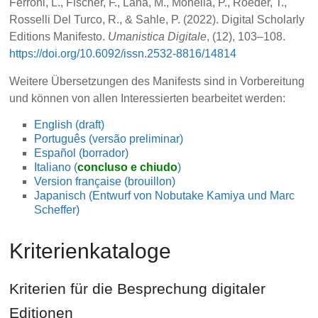
Ferroni, L., Fischer, F., Lana, M., Monella, P., Roeder, T.,
Rosselli Del Turco, R., & Sahle, P. (2022). Digital Scholarly
Editions Manifesto.
Umanistica Digitale
, (12), 103–108.
https://doi.org/10.6092/issn.2532-8816/14814
Weitere Übersetzungen des Manifests sind in Vorbereitung
und können von allen Interessierten bearbeitet werden:
English (draft)
Português (versão preliminar)
Español (borrador)
Italiano (
concluso e chiudo
)
Version française (brouillon)
Japanisch (Entwurf von Nobutake Kamiya und Marc
Scheffer)
Kriterienkataloge
Kriterien für die Besprechung digitaler
Editionen