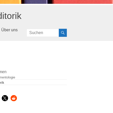
itorik
Über uns
men
mentologie
rik