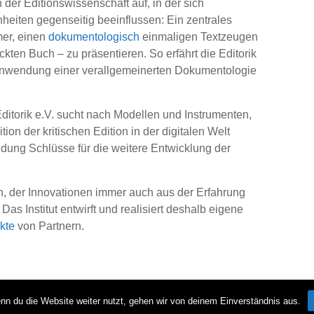
n der Editionswissenschaft auf, in der sich
eiten gegenseitig beeinflussen: Ein zentrales
er, einen
dokumentologisch
einmaligen Textzeugen
en Buch – zu präsentieren. So erfährt die Editorik
nwendung einer verallgemeinerten Dokumentologie
Editorik e.V. sucht nach Modellen und Instrumenten,
ion der kritischen Edition in der digitalen Welt
ldung Schlüsse für die weitere Entwicklung der
ch, der Innovationen immer auch aus der Erfahrung
 Das Institut entwirft und realisiert deshalb eigene
kte
von Partnern.
Po
n du die Website weiter nutzt, gehen wir von deinem Einverständnis aus.