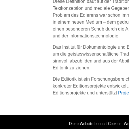
Diese Definition baut auf der Traditio
Textkonzeption und mediale Gegebenh
Problem des Edierens war schon imm
in einem neuen Medium – dem gedruckt
einen besonderen Schub durch die A
und der Informationstechnologie.
Das Institut für Dokumentologie und 
um die geisteswissenschaftliche Tradit
sinnvoll abzubilden und aus der Abbi
Editorik zu ziehen.
Die Editorik ist ein Forschungsberei
konkreter Editionsprojekte entwickelt.
Editionsprojekte und unterstützt
Proje
IDE 2026 |
Impressum
Diese Website benutzt Cookies. Wen