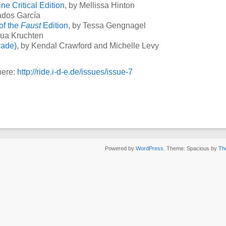
ne Critical Edition
, by Mellissa Hinton
ados García
of the
Faust
Edition
, by Tessa Gengnagel
hua Kruchten
rade)
, by Kendal Crawford and Michelle Levy
here:
http://ride.i-d-e.de/issues/issue-7
Powered by
WordPress
. Theme: Spacious by
Th