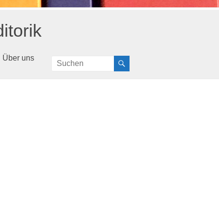
itorik
Über uns