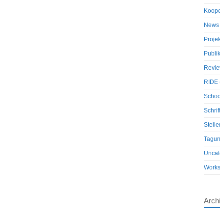
Koope
News
Proje
Publi
Revi
RIDE
Schoo
Schrif
Stell
Tagu
Uncat
Work
Arch