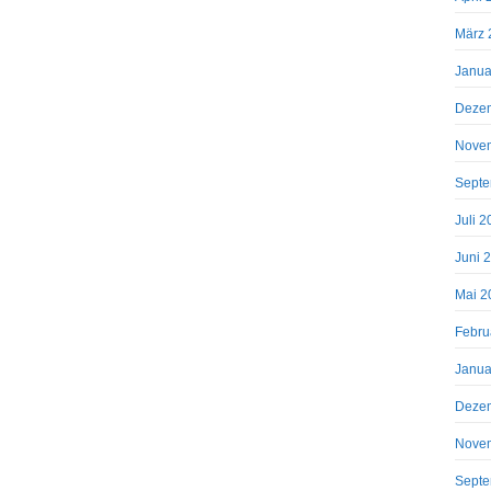
März 
Janua
Deze
Nove
Septe
Juli 
Juni 
Mai 2
Febru
Janua
Deze
Nove
Septe