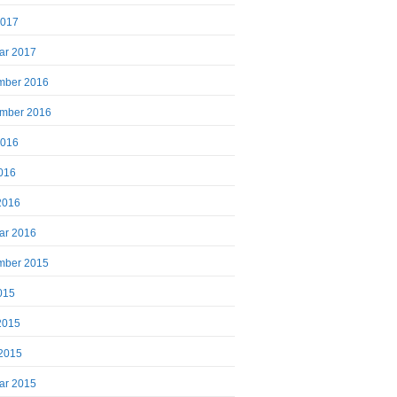
2017
ar 2017
mber 2016
mber 2016
2016
016
 2016
ar 2016
mber 2015
2015
 2015
2015
ar 2015