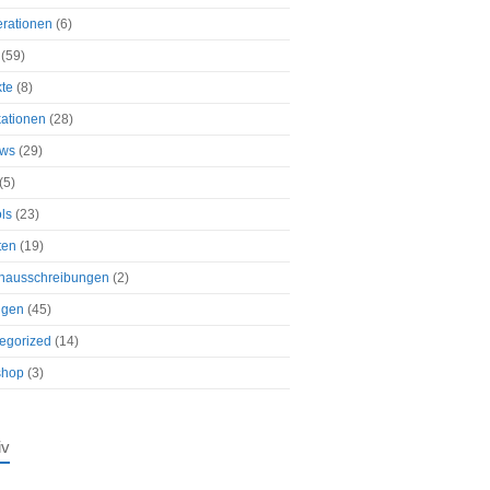
rationen
(6)
(59)
kte
(8)
kationen
(28)
ews
(29)
(5)
ls
(23)
ten
(19)
enausschreibungen
(2)
ngen
(45)
egorized
(14)
shop
(3)
iv