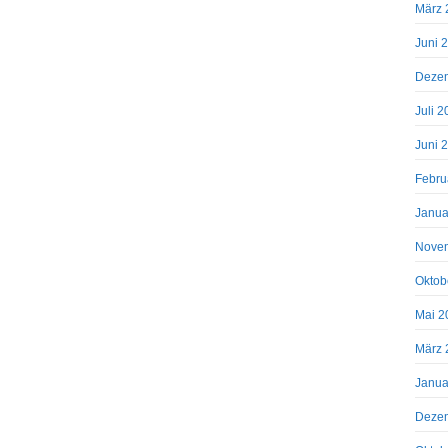
März 
Juni 
Deze
Juli 
Juni 
Febru
Janua
Nove
Oktob
Mai 2
März 
Janua
Deze