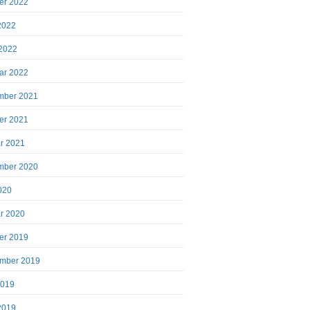
er 2022
 2022
2022
ar 2022
mber 2021
er 2021
r 2021
mber 2020
2020
r 2020
er 2019
mber 2019
2019
 2019