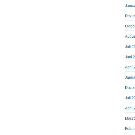
Janua
Deze
Oktob
Augus
Juli 
Juni 
April
Janua
Deze
Juli 
April
März 
Febru