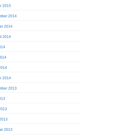
r 2015
mber 2014
er 2014
t 2014
2014
2014
 2014
r 2014
mber 2013
2013
 2013
2013
ar 2013