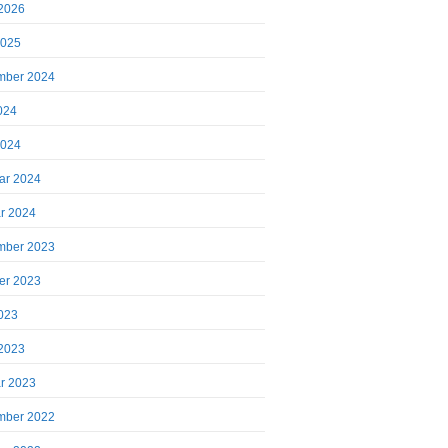
2026
2025
mber 2024
2024
2024
ar 2024
r 2024
mber 2023
er 2023
023
2023
r 2023
mber 2022