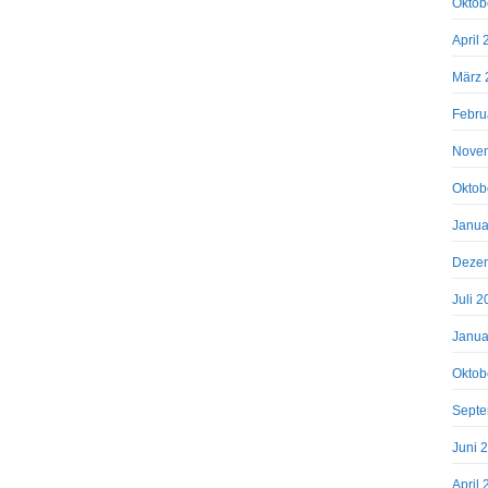
Oktob
April
März 
Febru
Nove
Oktob
Janua
Deze
Juli 
Janua
Oktob
Septe
Juni 
April