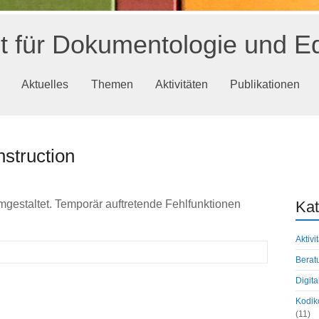
ut für Dokumentologie und Ed
Aktuelles
Themen
Aktivitäten
Publikationen
struction
mgestaltet. Temporär auftretende Fehlfunktionen
Kat
Aktivi
Berat
Digita
Kodiko
(11)