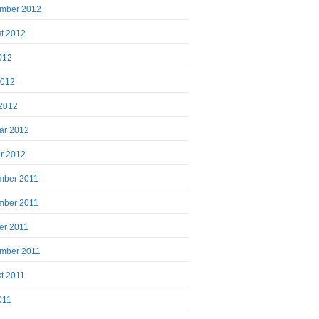
mber 2012
t 2012
2012
2012
2012
ar 2012
r 2012
mber 2011
mber 2011
er 2011
mber 2011
t 2011
011