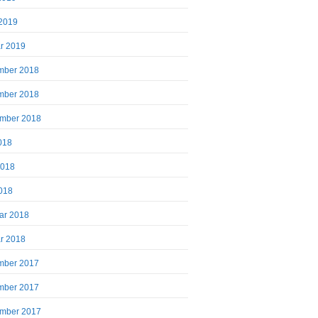
2019
r 2019
mber 2018
mber 2018
mber 2018
2018
2018
018
ar 2018
r 2018
mber 2017
mber 2017
mber 2017