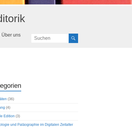
itorik
Über uns
egorien
täten
(36)
ung
(4)
le Edition
(3)
logie und Paläographie im Digitalen Zeitalter