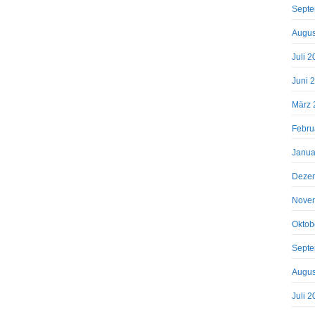
Septe
Augus
Juli 
Juni 
März 
Febru
Janua
Deze
Nove
Oktob
Septe
Augus
Juli 2