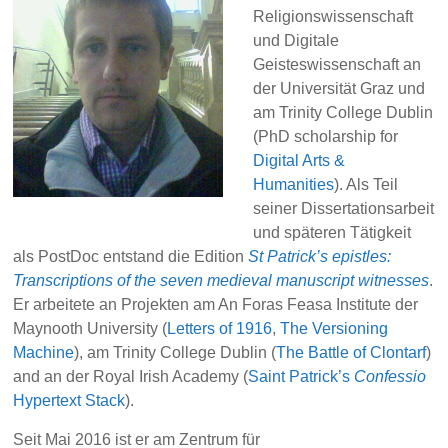
Religionswissenschaft
und Digitale
Geisteswissenschaft an
der Universität Graz und
am Trinity College Dublin
(PhD scholarship for
Digital Arts &
Humanities
). Als Teil
seiner Dissertationsarbeit
und späteren Tätigkeit
als PostDoc entstand die Edition
St Patrick’s epistles:
Transcriptions of the seven medieval manuscript witnesses
.
Er arbeitete an Projekten am An Foras Feasa Institute der
Maynooth University (
Letters of 1916
,
The Versioning
Machine
), am Trinity College Dublin (
The Battle of Clontarf
)
and an der Royal Irish Academy (
Saint Patrick’s
Confessio
Hypertext Stack
).
Seit Mai 2016 ist er am Zentrum für