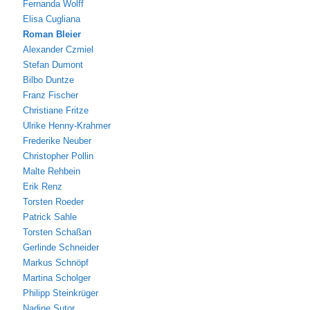
Fernanda Wolff
Elisa Cugliana
Roman Bleier
Alexander Czmiel
Stefan Dumont
Bilbo Duntze
Franz Fischer
Christiane Fritze
Ulrike Henny-Krahmer
Frederike Neuber
Christopher Pollin
Malte Rehbein
Erik Renz
Torsten Roeder
Patrick Sahle
Torsten Schaßan
Gerlinde Schneider
Markus Schnöpf
Martina Scholger
Philipp Steinkrüger
Nadine Sutor