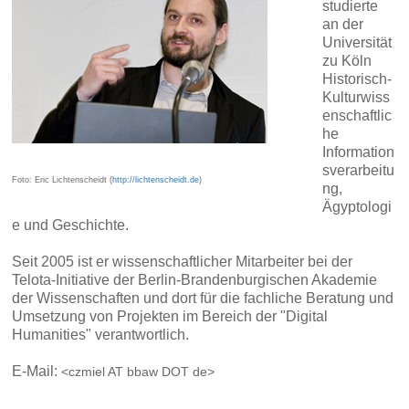
studierte
an der
Universität
zu Köln
Historisch-
Kulturwiss
enschaftlic
he
Information
sverarbeitu
Foto: Eric Lichtenscheidt (
http://lichtenscheidt.de
)
ng,
Ägyptologi
e und Geschichte.
Seit 2005 ist er wissenschaftlicher Mitarbeiter bei der
Telota-Initiative der Berlin-Brandenburgischen Akademie
der Wissenschaften und dort für die fachliche Beratung und
Umsetzung von Projekten im Bereich der "Digital
Humanities" verantwortlich.
E-Mail:
<czmiel AT bbaw DOT de>